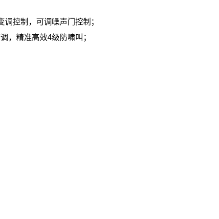
字变调控制，可调噪声门控制；
可调，精准高效4级防啸叫；