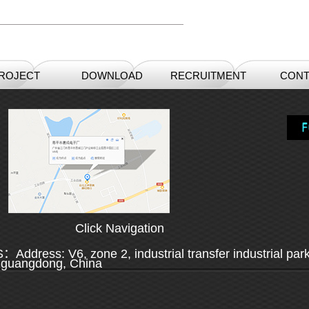
ROJECT
DOWNLOAD
RECRUITMENT
CONT
Click Navigation
ddress: V6, zone 2, industrial transfer industrial park
 guangdong, China