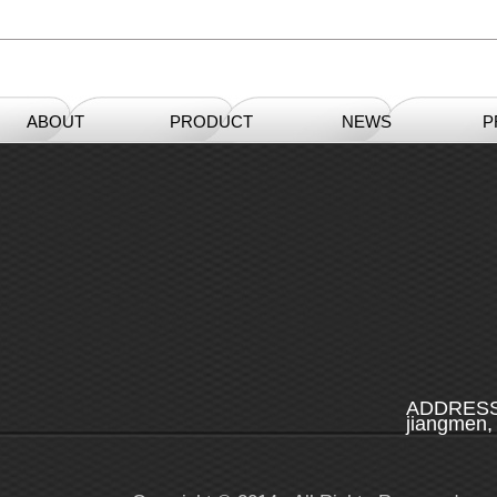
ABOUT
PRODUCT
NEWS
P
ADDRESS：A
jiangmen,