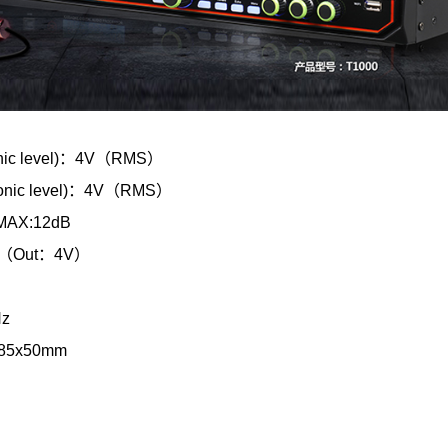
nic level)：4V（RMS）
onic level)：4V（RMS）
MAX:12dB
mV（Out：4V）
Hz
85x50mm