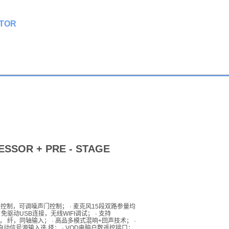
CTOR
ESSOR + PRE - STAGE
调控制，可调噪声门控制； · 麦克风15段双路参量均
驱动USB连接，无线WIFI调试； · 支持
RCA， 纤，同轴输入； · 高品多模式混响+回声技术； ·
自动信号源输入选 择； · VOD电脑户数遥控接口；