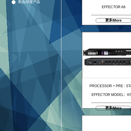
新品/明星产品
EFFECTOR A8
更多/More
PROCESSOR + PRE - S
EFFECTOR MODEL：K5
更多/More