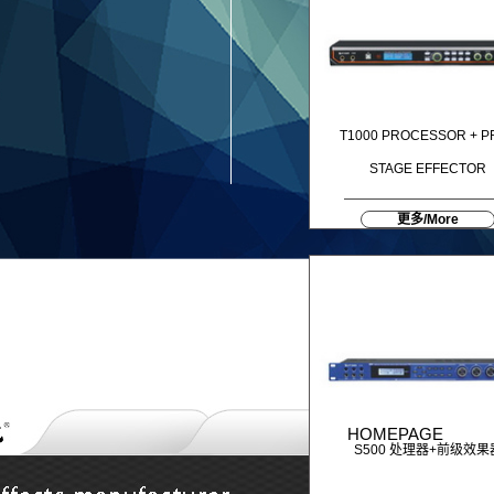
T1000 PROCESSOR + PR
STAGE EFFECTOR
更多/More
HOMEPAGE
S500 处理器+前级效果